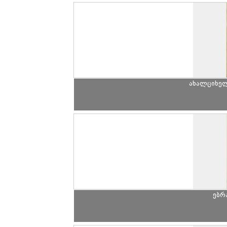
ახალციხე
ებრ