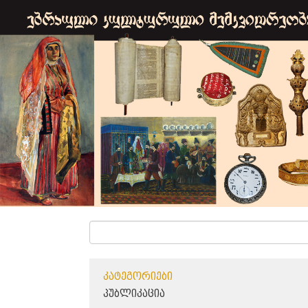
ᲙᲐᲢᲔᲒᲝᲠᲘᲔᲑᲘ
ᲞᲣᲑᲚᲘᲙᲐᲪᲘᲐ