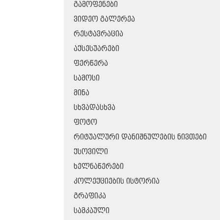
ᲒᲐᲛᲝᲤᲔᲜᲔᲑᲘ
ᲕᲘᲓᲔᲝ ᲒᲐᲚᲔᲠᲔᲐ
ᲠᲔᲡᲢᲐᲕᲠᲐᲪᲘᲐ
ᲐᲥᲡᲔᲡᲣᲐᲠᲔᲑᲘ
ᲤᲔᲠᲬᲔᲠᲐ
ᲡᲐᲛᲝᲡᲘ
ᲛᲘᲜᲐ
ᲡᲮᲕᲐᲓᲐᲡᲮᲕᲐ
ᲤᲝᲢᲝ
ᲠᲘᲢᲣᲐᲚᲣᲠᲘ ᲓᲐᲜᲘᲨᲜᲣᲚᲔᲑᲘᲡ ᲜᲘᲕᲗᲔᲑᲘ
ᲥᲡᲝᲕᲘᲚᲘ
ᲮᲔᲚᲜᲐᲬᲔᲠᲔᲑᲘ
ᲙᲝᲚᲔᲥᲪᲘᲔᲑᲘᲡ ᲘᲡᲢᲝᲠᲘᲐ
ᲒᲠᲐᲤᲘᲙᲐ
ᲡᲐᲛᲙᲐᲣᲚᲘ