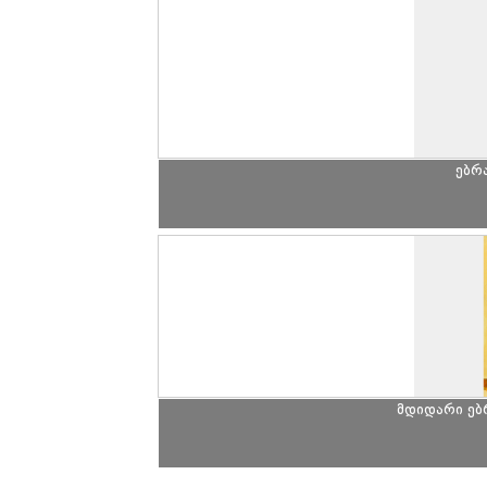
ებრ
მდიდარი ე