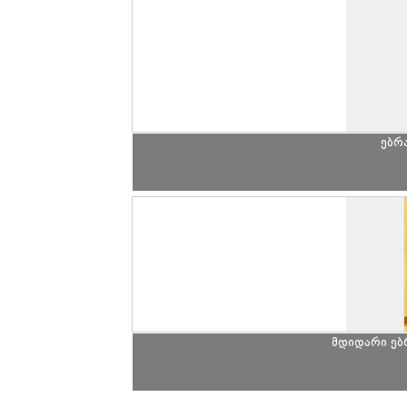
ებრ
მდიდარი ე