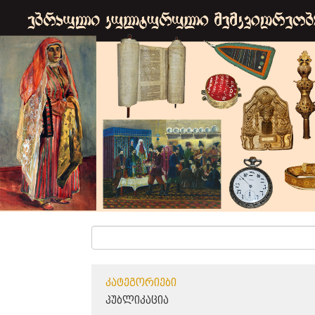
ᲙᲐᲢᲔᲒᲝᲠᲘᲔᲑᲘ
ᲞᲣᲑᲚᲘᲙᲐᲪᲘᲐ