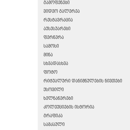
ᲒᲐᲛᲝᲤᲔᲜᲔᲑᲘ
ᲕᲘᲓᲔᲝ ᲒᲐᲚᲔᲠᲔᲐ
ᲠᲔᲡᲢᲐᲕᲠᲐᲪᲘᲐ
ᲐᲥᲡᲔᲡᲣᲐᲠᲔᲑᲘ
ᲤᲔᲠᲬᲔᲠᲐ
ᲡᲐᲛᲝᲡᲘ
ᲛᲘᲜᲐ
ᲡᲮᲕᲐᲓᲐᲡᲮᲕᲐ
ᲤᲝᲢᲝ
ᲠᲘᲢᲣᲐᲚᲣᲠᲘ ᲓᲐᲜᲘᲨᲜᲣᲚᲔᲑᲘᲡ ᲜᲘᲕᲗᲔᲑᲘ
ᲥᲡᲝᲕᲘᲚᲘ
ᲮᲔᲚᲜᲐᲬᲔᲠᲔᲑᲘ
ᲙᲝᲚᲔᲥᲪᲘᲔᲑᲘᲡ ᲘᲡᲢᲝᲠᲘᲐ
ᲒᲠᲐᲤᲘᲙᲐ
ᲡᲐᲛᲙᲐᲣᲚᲘ