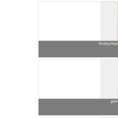
ახალციხე
ებრ