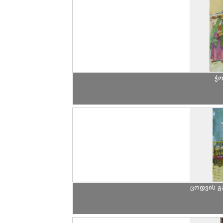
ჭო
ცოდვის გ