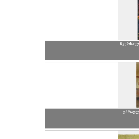
მკურნალ
ებრაელ