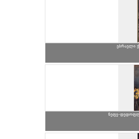
ებრაელი 
ნეფე-დედოფლი