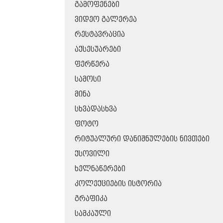
ᲒᲐᲛᲝᲤᲔᲜᲔᲑᲘ
ᲕᲘᲓᲔᲝ ᲒᲐᲚᲔᲠᲔᲐ
ᲠᲔᲡᲢᲐᲕᲠᲐᲪᲘᲐ
ᲐᲥᲡᲔᲡᲣᲐᲠᲔᲑᲘ
ᲤᲔᲠᲬᲔᲠᲐ
ᲡᲐᲛᲝᲡᲘ
ᲛᲘᲜᲐ
ᲡᲮᲕᲐᲓᲐᲡᲮᲕᲐ
ᲤᲝᲢᲝ
ᲠᲘᲢᲣᲐᲚᲣᲠᲘ ᲓᲐᲜᲘᲨᲜᲣᲚᲔᲑᲘᲡ ᲜᲘᲕᲗᲔᲑᲘ
ᲥᲡᲝᲕᲘᲚᲘ
ᲮᲔᲚᲜᲐᲬᲔᲠᲔᲑᲘ
ᲙᲝᲚᲔᲥᲪᲘᲔᲑᲘᲡ ᲘᲡᲢᲝᲠᲘᲐ
ᲒᲠᲐᲤᲘᲙᲐ
ᲡᲐᲛᲙᲐᲣᲚᲘ