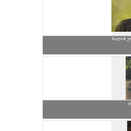
შალომ კ
ე