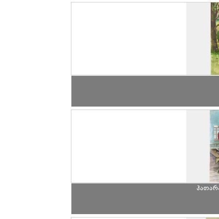
ჰათარა