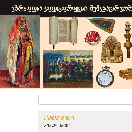
ᲙᲐᲢᲔᲒᲝᲠᲘᲔᲑᲘ
ᲞᲣᲑᲚᲘᲙᲐᲪᲘᲐ