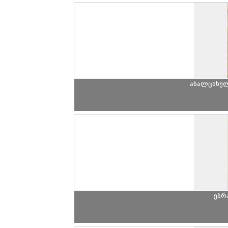
ახალციხე
ებრ