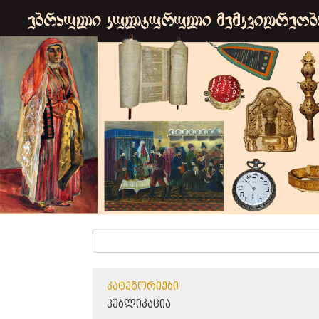
ᲙᲐᲢᲔᲒᲝᲠᲘᲔᲑᲘ
ᲞᲣᲑᲚᲘᲙᲐᲪᲘᲐ