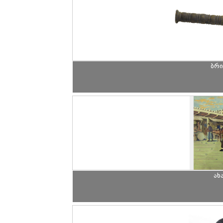
ბრი
ახ