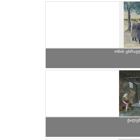
ონის ებრაე
ქალებ