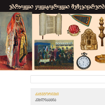
ᲙᲐᲢᲔᲒᲝᲠᲘᲔᲑᲘ
ᲞᲣᲑᲚᲘᲙᲐᲪᲘᲐ