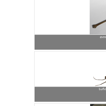
თორ
სარ