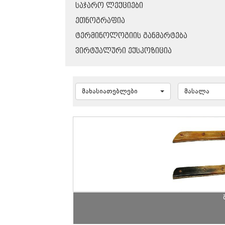
ᲡᲐᲯᲐᲠᲝ ᲚᲔᲥᲪᲘᲔᲑᲘ
ᲔᲗᲜᲝᲒᲠᲐᲤᲘᲐ
ᲢᲔᲠᲛᲘᲜᲝᲚᲝᲒᲘᲘᲡ ᲒᲐᲜᲛᲐᲠᲢᲔᲑᲐ
ᲕᲘᲠᲢᲣᲐᲚᲣᲠᲘ ᲔᲥᲡᲞᲝᲖᲘᲪᲘᲐ
მახასიათებლები
მასალა