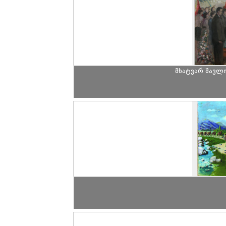
მხატვარ შავლ