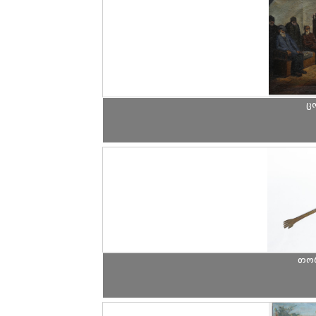
ც
თორ