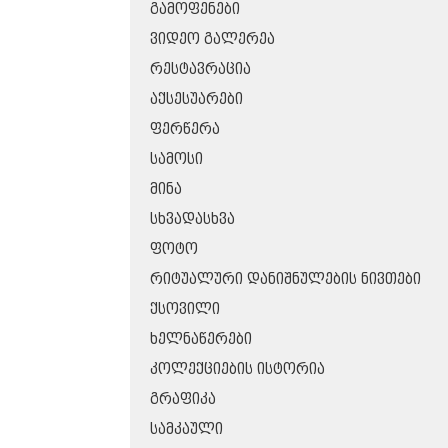
ᲒᲐᲛᲝᲤᲔᲜᲔᲑᲘ
ᲕᲘᲓᲔᲝ ᲒᲐᲚᲔᲠᲔᲐ
ᲠᲔᲡᲢᲐᲕᲠᲐᲪᲘᲐ
ᲐᲥᲡᲔᲡᲣᲐᲠᲔᲑᲘ
ᲤᲔᲠᲬᲔᲠᲐ
ᲡᲐᲛᲝᲡᲘ
ᲛᲘᲜᲐ
ᲡᲮᲕᲐᲓᲐᲡᲮᲕᲐ
ᲤᲝᲢᲝ
ᲠᲘᲢᲣᲐᲚᲣᲠᲘ ᲓᲐᲜᲘᲨᲜᲣᲚᲔᲑᲘᲡ ᲜᲘᲕᲗᲔᲑᲘ
ᲥᲡᲝᲕᲘᲚᲘ
ᲮᲔᲚᲜᲐᲬᲔᲠᲔᲑᲘ
ᲙᲝᲚᲔᲥᲪᲘᲔᲑᲘᲡ ᲘᲡᲢᲝᲠᲘᲐ
ᲒᲠᲐᲤᲘᲙᲐ
ᲡᲐᲛᲙᲐᲣᲚᲘ