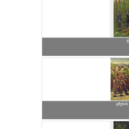
ტ
ყმების