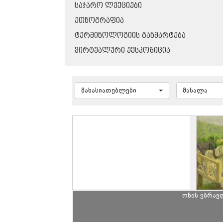
ᲡᲐᲯᲐᲠᲝ ᲚᲔᲥᲪᲘᲔᲑᲘ
ᲔᲗᲜᲝᲒᲠᲐᲤᲘᲐ
ᲢᲔᲠᲛᲘᲜᲝᲚᲝᲒᲘᲘᲡ ᲒᲐᲜᲛᲐᲠᲢᲔᲑᲐ
ᲕᲘᲠᲢᲣᲐᲚᲣᲠᲘ ᲔᲥᲡᲞᲝᲖᲘᲪᲘᲐ
მახასიათებლები
მასალა
ონის ებრაე