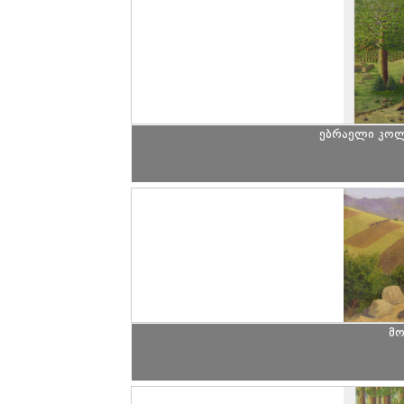
ებრაელი კოლმ
მო