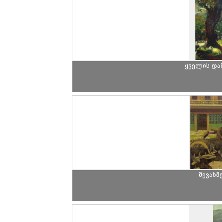
ყველის და
მევახშ