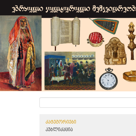
ᲙᲐᲢᲔᲒᲝᲠᲘᲔᲑᲘ
ᲞᲣᲑᲚᲘᲙᲐᲪᲘᲐ