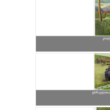
კოლმ
ებრაელთა