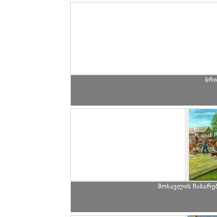
ბრი
მოსავლის ჩაბარე