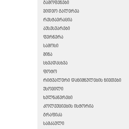
ᲒᲐᲛᲝᲤᲔᲜᲔᲑᲘ
ᲕᲘᲓᲔᲝ ᲒᲐᲚᲔᲠᲔᲐ
ᲠᲔᲡᲢᲐᲕᲠᲐᲪᲘᲐ
ᲐᲥᲡᲔᲡᲣᲐᲠᲔᲑᲘ
ᲤᲔᲠᲬᲔᲠᲐ
ᲡᲐᲛᲝᲡᲘ
ᲛᲘᲜᲐ
ᲡᲮᲕᲐᲓᲐᲡᲮᲕᲐ
ᲤᲝᲢᲝ
ᲠᲘᲢᲣᲐᲚᲣᲠᲘ ᲓᲐᲜᲘᲨᲜᲣᲚᲔᲑᲘᲡ ᲜᲘᲕᲗᲔᲑᲘ
ᲥᲡᲝᲕᲘᲚᲘ
ᲮᲔᲚᲜᲐᲬᲔᲠᲔᲑᲘ
ᲙᲝᲚᲔᲥᲪᲘᲔᲑᲘᲡ ᲘᲡᲢᲝᲠᲘᲐ
ᲒᲠᲐᲤᲘᲙᲐ
ᲡᲐᲛᲙᲐᲣᲚᲘ