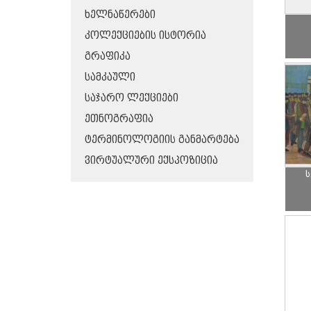
ᲮᲔᲚᲜᲐᲬᲔᲠᲔᲑᲘ
ᲙᲝᲚᲔᲥᲪᲘᲔᲑᲘᲡ ᲘᲡᲢᲝᲠᲘᲐ
ᲒᲠᲐᲤᲘᲙᲐ
ᲡᲐᲛᲙᲐᲣᲚᲘ
ᲡᲐᲯᲐᲠᲝ ᲚᲔᲥᲪᲘᲔᲑᲘ
ᲔᲗᲜᲝᲒᲠᲐᲤᲘᲐ
ᲢᲔᲠᲛᲘᲜᲝᲚᲝᲒᲘᲘᲡ ᲒᲐᲜᲛᲐᲠᲢᲔᲑᲐ
ᲕᲘᲠᲢᲣᲐᲚᲣᲠᲘ ᲔᲥᲡᲞᲝᲖᲘᲪᲘᲐ