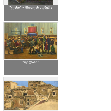
"ჯეიზი" – მზითვის აღწერა
"ფალახა"