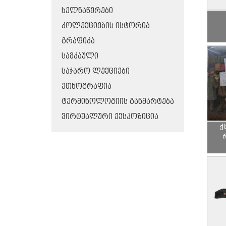
ᲮᲔᲚᲜᲐᲬᲔᲠᲔᲑᲘ
ᲙᲝᲚᲔᲥᲪᲘᲔᲑᲘᲡ ᲘᲡᲢᲝᲠᲘᲐ
ᲒᲠᲐᲤᲘᲙᲐ
ᲡᲐᲛᲙᲐᲣᲚᲘ
ᲡᲐᲯᲐᲠᲝ ᲚᲔᲥᲪᲘᲔᲑᲘ
ᲔᲗᲜᲝᲒᲠᲐᲤᲘᲐ
ᲢᲔᲠᲛᲘᲜᲝᲚᲝᲒᲘᲘᲡ ᲒᲐᲜᲛᲐᲠᲢᲔᲑᲐ
ᲕᲘᲠᲢᲣᲐᲚᲣᲠᲘ ᲔᲥᲡᲞᲝᲖᲘᲪᲘᲐ
ქ