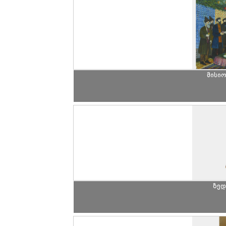
მისიო
ზედ