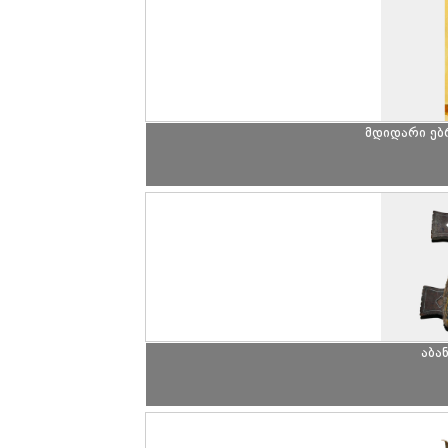
მდიდარი ე
აბა