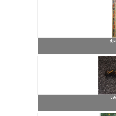
ქეთ
ხა