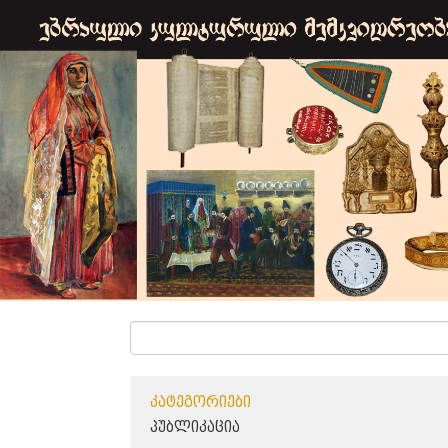
ᲙᲐᲢᲔᲒᲝᲠᲘᲔᲑᲘ
ᲞᲣᲑᲚᲘᲙᲐᲪᲘᲐ