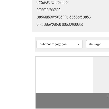
ᲡᲐᲯᲐᲠᲝ ᲚᲔᲥᲪᲘᲔᲑᲘ
ᲔᲗᲜᲝᲒᲠᲐᲤᲘᲐ
ᲢᲔᲠᲛᲘᲜᲝᲚᲝᲒᲘᲘᲡ ᲒᲐᲜᲛᲐᲠᲢᲔᲑᲐ
ᲕᲘᲠᲢᲣᲐᲚᲣᲠᲘ ᲔᲥᲡᲞᲝᲖᲘᲪᲘᲐ
მახასიათებლები
მასალა
ქ