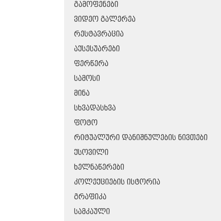
ᲒᲐᲛᲝᲤᲔᲜᲔᲑᲘ
ᲕᲘᲓᲔᲝ ᲒᲐᲚᲔᲠᲔᲐ
ᲠᲔᲡᲢᲐᲕᲠᲐᲪᲘᲐ
ᲐᲥᲡᲔᲡᲣᲐᲠᲔᲑᲘ
ᲤᲔᲠᲬᲔᲠᲐ
ᲡᲐᲛᲝᲡᲘ
ᲛᲘᲜᲐ
ᲡᲮᲕᲐᲓᲐᲡᲮᲕᲐ
ᲤᲝᲢᲝ
ᲠᲘᲢᲣᲐᲚᲣᲠᲘ ᲓᲐᲜᲘᲨᲜᲣᲚᲔᲑᲘᲡ ᲜᲘᲕᲗᲔᲑᲘ
ᲥᲡᲝᲕᲘᲚᲘ
ᲮᲔᲚᲜᲐᲬᲔᲠᲔᲑᲘ
ᲙᲝᲚᲔᲥᲪᲘᲔᲑᲘᲡ ᲘᲡᲢᲝᲠᲘᲐ
ᲒᲠᲐᲤᲘᲙᲐ
ᲡᲐᲛᲙᲐᲣᲚᲘ