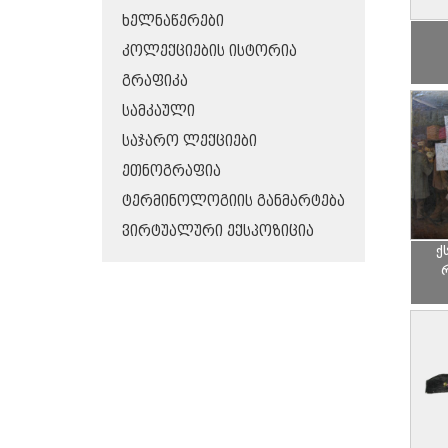
ᲮᲔᲚᲜᲐᲬᲔᲠᲔᲑᲘ
ᲙᲝᲚᲔᲥᲪᲘᲔᲑᲘᲡ ᲘᲡᲢᲝᲠᲘᲐ
ᲒᲠᲐᲤᲘᲙᲐ
ᲡᲐᲛᲙᲐᲣᲚᲘ
ᲡᲐᲯᲐᲠᲝ ᲚᲔᲥᲪᲘᲔᲑᲘ
ᲔᲗᲜᲝᲒᲠᲐᲤᲘᲐ
ᲢᲔᲠᲛᲘᲜᲝᲚᲝᲒᲘᲘᲡ ᲒᲐᲜᲛᲐᲠᲢᲔᲑᲐ
ᲕᲘᲠᲢᲣᲐᲚᲣᲠᲘ ᲔᲥᲡᲞᲝᲖᲘᲪᲘᲐ
ქ