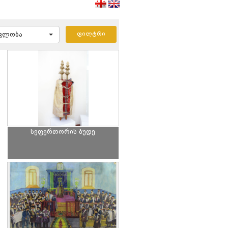
ავლობა
სეფერთორის ბუდე