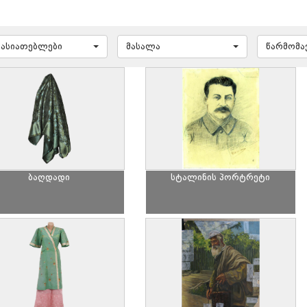
ხასიათებლები
მასალა
წარმომ
ბაღდადი
სტალინის პორტრეტი