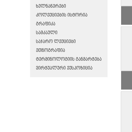
ᲮᲔᲚᲜᲐᲬᲔᲠᲔᲑᲘ
ᲙᲝᲚᲔᲥᲪᲘᲔᲑᲘᲡ ᲘᲡᲢᲝᲠᲘᲐ
ᲒᲠᲐᲤᲘᲙᲐ
ᲡᲐᲛᲙᲐᲣᲚᲘ
ᲡᲐᲯᲐᲠᲝ ᲚᲔᲥᲪᲘᲔᲑᲘ
ᲔᲗᲜᲝᲒᲠᲐᲤᲘᲐ
ᲢᲔᲠᲛᲘᲜᲝᲚᲝᲒᲘᲘᲡ ᲒᲐᲜᲛᲐᲠᲢᲔᲑᲐ
ᲕᲘᲠᲢᲣᲐᲚᲣᲠᲘ ᲔᲥᲡᲞᲝᲖᲘᲪᲘᲐ