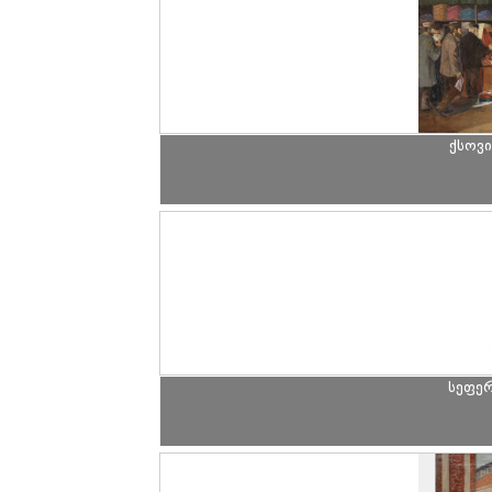
ქსოვ
სეფე