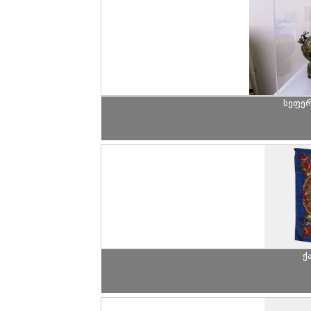
სეფე
ქ