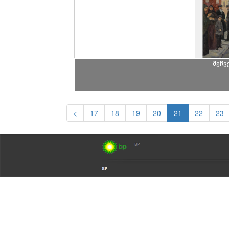
შეჩვ
<
17
18
19
20
21
22
23