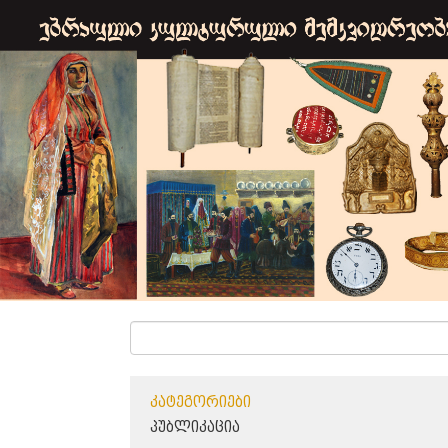
ᲙᲐᲢᲔᲒᲝᲠᲘᲔᲑᲘ
ᲞᲣᲑᲚᲘᲙᲐᲪᲘᲐ