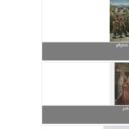
ყმების
კა