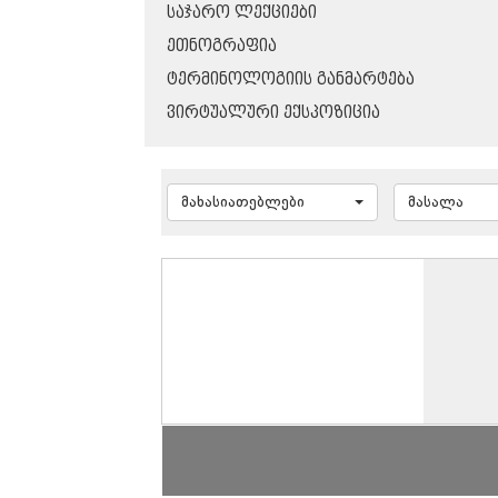
ᲡᲐᲯᲐᲠᲝ ᲚᲔᲥᲪᲘᲔᲑᲘ
ᲔᲗᲜᲝᲒᲠᲐᲤᲘᲐ
ᲢᲔᲠᲛᲘᲜᲝᲚᲝᲒᲘᲘᲡ ᲒᲐᲜᲛᲐᲠᲢᲔᲑᲐ
ᲕᲘᲠᲢᲣᲐᲚᲣᲠᲘ ᲔᲥᲡᲞᲝᲖᲘᲪᲘᲐ
მახასიათებლები
მასალა