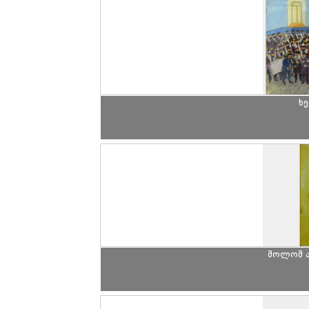
ხე
შოლომ ა