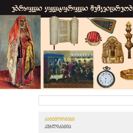
ᲙᲐᲢᲔᲒᲝᲠᲘᲔᲑᲘ
ᲞᲣᲑᲚᲘᲙᲐᲪᲘᲐ