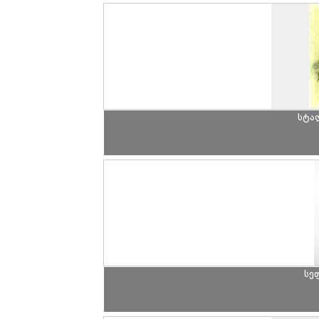
სტა
სე