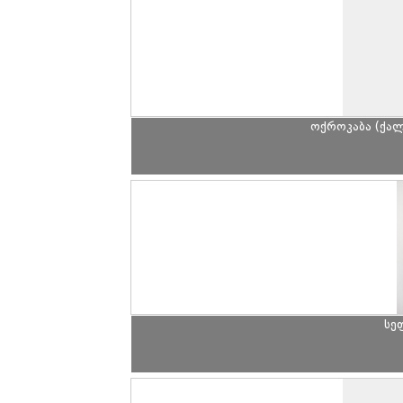
ოქროკაბა (ქალ
სე