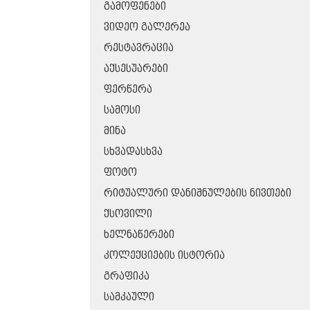
ᲒᲐᲛᲝᲤᲔᲜᲔᲑᲘ
ᲕᲘᲓᲔᲝ ᲒᲐᲚᲔᲠᲔᲐ
ᲠᲔᲡᲢᲐᲕᲠᲐᲪᲘᲐ
ᲐᲥᲡᲔᲡᲣᲐᲠᲔᲑᲘ
ᲤᲔᲠᲬᲔᲠᲐ
ᲡᲐᲛᲝᲡᲘ
ᲛᲘᲜᲐ
ᲡᲮᲕᲐᲓᲐᲡᲮᲕᲐ
ᲤᲝᲢᲝ
ᲠᲘᲢᲣᲐᲚᲣᲠᲘ ᲓᲐᲜᲘᲨᲜᲣᲚᲔᲑᲘᲡ ᲜᲘᲕᲗᲔᲑᲘ
ᲥᲡᲝᲕᲘᲚᲘ
ᲮᲔᲚᲜᲐᲬᲔᲠᲔᲑᲘ
ᲙᲝᲚᲔᲥᲪᲘᲔᲑᲘᲡ ᲘᲡᲢᲝᲠᲘᲐ
ᲒᲠᲐᲤᲘᲙᲐ
ᲡᲐᲛᲙᲐᲣᲚᲘ