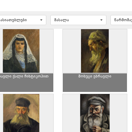
ხასიათებლები
მასალა
წარმომ
რაელი ქალი ჩიხტიკოპით
მოხუცი ებრაელი