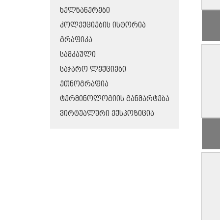
ᲮᲔᲚᲜᲐᲬᲔᲠᲔᲑᲘ
ᲙᲝᲚᲔᲥᲪᲘᲔᲑᲘᲡ ᲘᲡᲢᲝᲠᲘᲐ
ᲒᲠᲐᲤᲘᲙᲐ
ᲡᲐᲛᲙᲐᲣᲚᲘ
ᲡᲐᲯᲐᲠᲝ ᲚᲔᲥᲪᲘᲔᲑᲘ
ᲔᲗᲜᲝᲒᲠᲐᲤᲘᲐ
ᲢᲔᲠᲛᲘᲜᲝᲚᲝᲒᲘᲘᲡ ᲒᲐᲜᲛᲐᲠᲢᲔᲑᲐ
ᲕᲘᲠᲢᲣᲐᲚᲣᲠᲘ ᲔᲥᲡᲞᲝᲖᲘᲪᲘᲐ