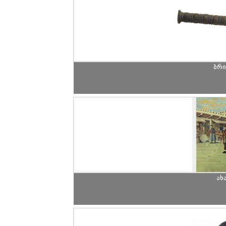
ბრი
ახ