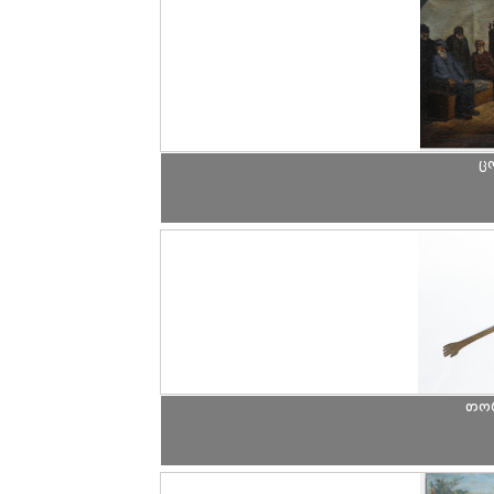
ც
თორ