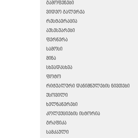
ᲒᲐᲛᲝᲤᲔᲜᲔᲑᲘ
ᲕᲘᲓᲔᲝ ᲒᲐᲚᲔᲠᲔᲐ
ᲠᲔᲡᲢᲐᲕᲠᲐᲪᲘᲐ
ᲐᲥᲡᲔᲡᲣᲐᲠᲔᲑᲘ
ᲤᲔᲠᲬᲔᲠᲐ
ᲡᲐᲛᲝᲡᲘ
ᲛᲘᲜᲐ
ᲡᲮᲕᲐᲓᲐᲡᲮᲕᲐ
ᲤᲝᲢᲝ
ᲠᲘᲢᲣᲐᲚᲣᲠᲘ ᲓᲐᲜᲘᲨᲜᲣᲚᲔᲑᲘᲡ ᲜᲘᲕᲗᲔᲑᲘ
ᲥᲡᲝᲕᲘᲚᲘ
ᲮᲔᲚᲜᲐᲬᲔᲠᲔᲑᲘ
ᲙᲝᲚᲔᲥᲪᲘᲔᲑᲘᲡ ᲘᲡᲢᲝᲠᲘᲐ
ᲒᲠᲐᲤᲘᲙᲐ
ᲡᲐᲛᲙᲐᲣᲚᲘ