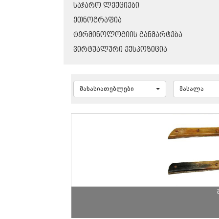
ᲡᲐᲯᲐᲠᲝ ᲚᲔᲥᲪᲘᲔᲑᲘ
ᲔᲗᲜᲝᲒᲠᲐᲤᲘᲐ
ᲢᲔᲠᲛᲘᲜᲝᲚᲝᲒᲘᲘᲡ ᲒᲐᲜᲛᲐᲠᲢᲔᲑᲐ
ᲕᲘᲠᲢᲣᲐᲚᲣᲠᲘ ᲔᲥᲡᲞᲝᲖᲘᲪᲘᲐ
მახასიათებლები
მასალა