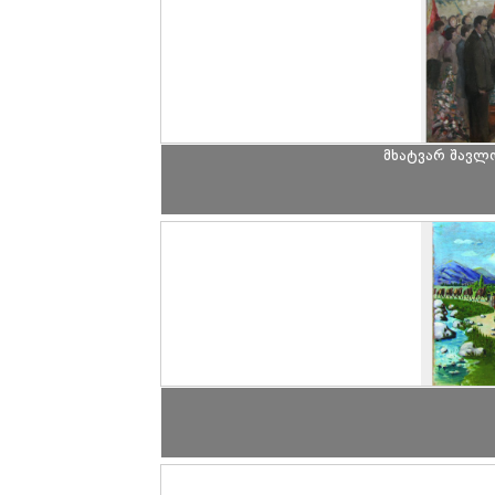
მხატვარ შავლ