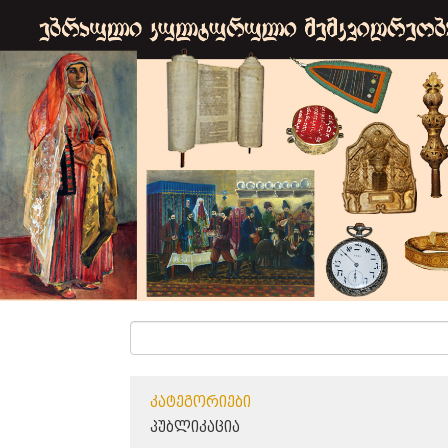
ᲙᲐᲢᲔᲒᲝᲠᲘᲔᲑᲘ
ᲞᲣᲑᲚᲘᲙᲐᲪᲘᲐ