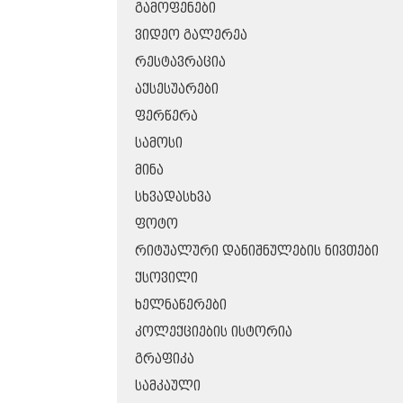
ᲒᲐᲛᲝᲤᲔᲜᲔᲑᲘ
ᲕᲘᲓᲔᲝ ᲒᲐᲚᲔᲠᲔᲐ
ᲠᲔᲡᲢᲐᲕᲠᲐᲪᲘᲐ
ᲐᲥᲡᲔᲡᲣᲐᲠᲔᲑᲘ
ᲤᲔᲠᲬᲔᲠᲐ
ᲡᲐᲛᲝᲡᲘ
ᲛᲘᲜᲐ
ᲡᲮᲕᲐᲓᲐᲡᲮᲕᲐ
ᲤᲝᲢᲝ
ᲠᲘᲢᲣᲐᲚᲣᲠᲘ ᲓᲐᲜᲘᲨᲜᲣᲚᲔᲑᲘᲡ ᲜᲘᲕᲗᲔᲑᲘ
ᲥᲡᲝᲕᲘᲚᲘ
ᲮᲔᲚᲜᲐᲬᲔᲠᲔᲑᲘ
ᲙᲝᲚᲔᲥᲪᲘᲔᲑᲘᲡ ᲘᲡᲢᲝᲠᲘᲐ
ᲒᲠᲐᲤᲘᲙᲐ
ᲡᲐᲛᲙᲐᲣᲚᲘ