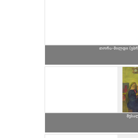
თორა-შილდი (ებრ
შესა