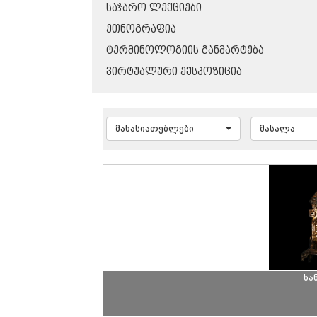
ᲡᲐᲯᲐᲠᲝ ᲚᲔᲥᲪᲘᲔᲑᲘ
ᲔᲗᲜᲝᲒᲠᲐᲤᲘᲐ
ᲢᲔᲠᲛᲘᲜᲝᲚᲝᲒᲘᲘᲡ ᲒᲐᲜᲛᲐᲠᲢᲔᲑᲐ
ᲕᲘᲠᲢᲣᲐᲚᲣᲠᲘ ᲔᲥᲡᲞᲝᲖᲘᲪᲘᲐ
მახასიათებლები
მასალა
ხა