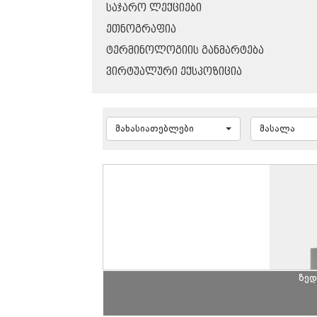
ᲡᲐᲯᲐᲠᲝ ᲚᲔᲥᲪᲘᲔᲑᲘ
ᲔᲗᲜᲝᲒᲠᲐᲤᲘᲐ
ᲢᲔᲠᲛᲘᲜᲝᲚᲝᲒᲘᲘᲡ ᲒᲐᲜᲛᲐᲠᲢᲔᲑᲐ
ᲕᲘᲠᲢᲣᲐᲚᲣᲠᲘ ᲔᲥᲡᲞᲝᲖᲘᲪᲘᲐ
მახასიათებლები
მასალა
ზედ