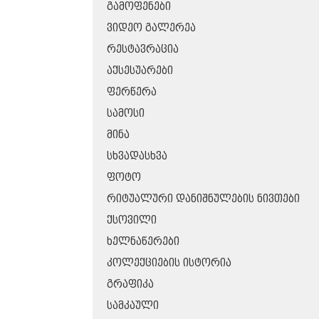
ᲒᲐᲛᲝᲤᲔᲜᲔᲑᲘ
ᲕᲘᲓᲔᲝ ᲒᲐᲚᲔᲠᲔᲐ
ᲠᲔᲡᲢᲐᲕᲠᲐᲪᲘᲐ
ᲐᲥᲡᲔᲡᲣᲐᲠᲔᲑᲘ
ᲤᲔᲠᲬᲔᲠᲐ
ᲡᲐᲛᲝᲡᲘ
ᲛᲘᲜᲐ
ᲡᲮᲕᲐᲓᲐᲡᲮᲕᲐ
ᲤᲝᲢᲝ
ᲠᲘᲢᲣᲐᲚᲣᲠᲘ ᲓᲐᲜᲘᲨᲜᲣᲚᲔᲑᲘᲡ ᲜᲘᲕᲗᲔᲑᲘ
ᲥᲡᲝᲕᲘᲚᲘ
ᲮᲔᲚᲜᲐᲬᲔᲠᲔᲑᲘ
ᲙᲝᲚᲔᲥᲪᲘᲔᲑᲘᲡ ᲘᲡᲢᲝᲠᲘᲐ
ᲒᲠᲐᲤᲘᲙᲐ
ᲡᲐᲛᲙᲐᲣᲚᲘ