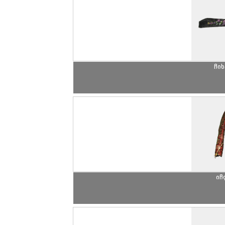
ჩი
იჩ