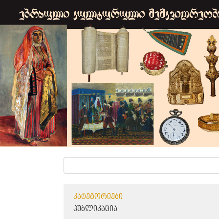
ᲙᲐᲢᲔᲒᲝᲠᲘᲔᲑᲘ
ᲞᲣᲑᲚᲘᲙᲐᲪᲘᲐ