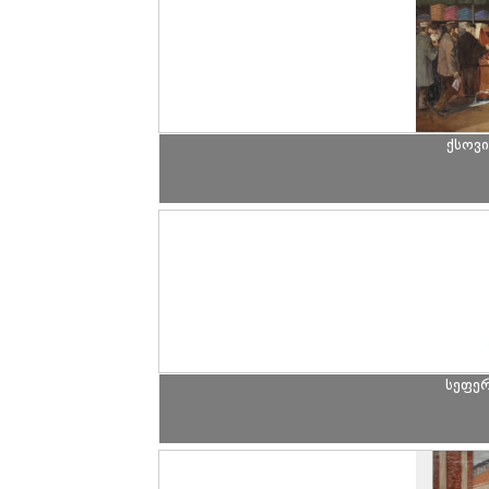
ქსოვ
სეფე