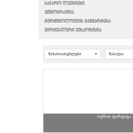
ᲡᲐᲯᲐᲠᲝ ᲚᲔᲥᲪᲘᲔᲑᲘ
ᲔᲗᲜᲝᲒᲠᲐᲤᲘᲐ
ᲢᲔᲠᲛᲘᲜᲝᲚᲝᲒᲘᲘᲡ ᲒᲐᲜᲛᲐᲠᲢᲔᲑᲐ
ᲕᲘᲠᲢᲣᲐᲚᲣᲠᲘ ᲔᲥᲡᲞᲝᲖᲘᲪᲘᲐ
მახასიათებლები
მასალა
ოქროს ფირფიტა 