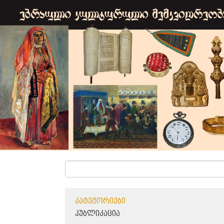
ᲙᲐᲢᲔᲒᲝᲠᲘᲔᲑᲘ
ᲞᲣᲑᲚᲘᲙᲐᲪᲘᲐ