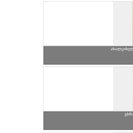
ახალციხე
ებრ