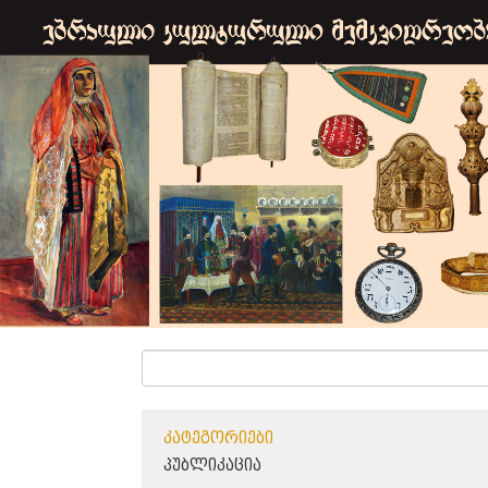
ᲙᲐᲢᲔᲒᲝᲠᲘᲔᲑᲘ
ᲞᲣᲑᲚᲘᲙᲐᲪᲘᲐ