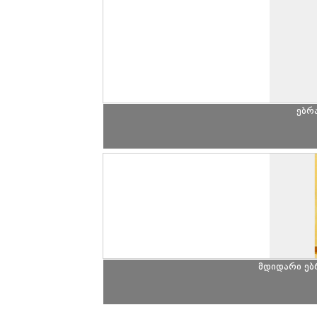
ებრ
მდიდარი ე