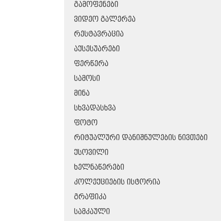
ᲒᲐᲛᲝᲤᲔᲜᲔᲑᲘ
ᲕᲘᲓᲔᲝ ᲒᲐᲚᲔᲠᲔᲐ
ᲠᲔᲡᲢᲐᲕᲠᲐᲪᲘᲐ
ᲐᲥᲡᲔᲡᲣᲐᲠᲔᲑᲘ
ᲤᲔᲠᲬᲔᲠᲐ
ᲡᲐᲛᲝᲡᲘ
ᲛᲘᲜᲐ
ᲡᲮᲕᲐᲓᲐᲡᲮᲕᲐ
ᲤᲝᲢᲝ
ᲠᲘᲢᲣᲐᲚᲣᲠᲘ ᲓᲐᲜᲘᲨᲜᲣᲚᲔᲑᲘᲡ ᲜᲘᲕᲗᲔᲑᲘ
ᲥᲡᲝᲕᲘᲚᲘ
ᲮᲔᲚᲜᲐᲬᲔᲠᲔᲑᲘ
ᲙᲝᲚᲔᲥᲪᲘᲔᲑᲘᲡ ᲘᲡᲢᲝᲠᲘᲐ
ᲒᲠᲐᲤᲘᲙᲐ
ᲡᲐᲛᲙᲐᲣᲚᲘ