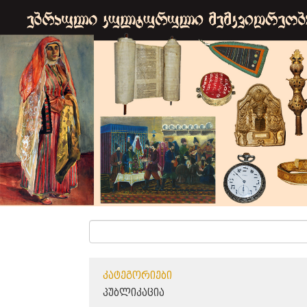
ᲙᲐᲢᲔᲒᲝᲠᲘᲔᲑᲘ
ᲞᲣᲑᲚᲘᲙᲐᲪᲘᲐ