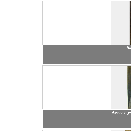
მ
შალომ კ