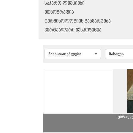
ᲡᲐᲯᲐᲠᲝ ᲚᲔᲥᲪᲘᲔᲑᲘ
ᲔᲗᲜᲝᲒᲠᲐᲤᲘᲐ
ᲢᲔᲠᲛᲘᲜᲝᲚᲝᲒᲘᲘᲡ ᲒᲐᲜᲛᲐᲠᲢᲔᲑᲐ
ᲕᲘᲠᲢᲣᲐᲚᲣᲠᲘ ᲔᲥᲡᲞᲝᲖᲘᲪᲘᲐ
მახასიათებლები
მასალა
ებრაელ