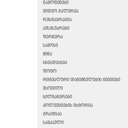
ᲒᲐᲛᲝᲤᲔᲜᲔᲑᲘ
ᲕᲘᲓᲔᲝ ᲒᲐᲚᲔᲠᲔᲐ
ᲠᲔᲡᲢᲐᲕᲠᲐᲪᲘᲐ
ᲐᲥᲡᲔᲡᲣᲐᲠᲔᲑᲘ
ᲤᲔᲠᲬᲔᲠᲐ
ᲡᲐᲛᲝᲡᲘ
ᲛᲘᲜᲐ
ᲡᲮᲕᲐᲓᲐᲡᲮᲕᲐ
ᲤᲝᲢᲝ
ᲠᲘᲢᲣᲐᲚᲣᲠᲘ ᲓᲐᲜᲘᲨᲜᲣᲚᲔᲑᲘᲡ ᲜᲘᲕᲗᲔᲑᲘ
ᲥᲡᲝᲕᲘᲚᲘ
ᲮᲔᲚᲜᲐᲬᲔᲠᲔᲑᲘ
ᲙᲝᲚᲔᲥᲪᲘᲔᲑᲘᲡ ᲘᲡᲢᲝᲠᲘᲐ
ᲒᲠᲐᲤᲘᲙᲐ
ᲡᲐᲛᲙᲐᲣᲚᲘ