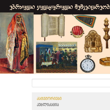
ᲙᲐᲢᲔᲒᲝᲠᲘᲔᲑᲘ
ᲞᲣᲑᲚᲘᲙᲐᲪᲘᲐ