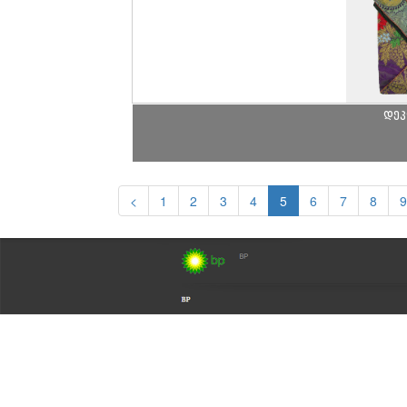
დეკ
<
1
2
3
4
5
6
7
8
9