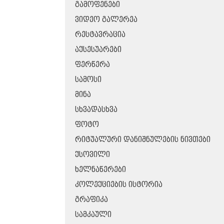
ᲒᲐᲛᲝᲤᲔᲜᲔᲑᲘ
ᲕᲘᲓᲔᲝ ᲒᲐᲚᲔᲠᲔᲐ
ᲠᲔᲡᲢᲐᲕᲠᲐᲪᲘᲐ
ᲐᲥᲡᲔᲡᲣᲐᲠᲔᲑᲘ
ᲤᲔᲠᲬᲔᲠᲐ
ᲡᲐᲛᲝᲡᲘ
ᲛᲘᲜᲐ
ᲡᲮᲕᲐᲓᲐᲡᲮᲕᲐ
ᲤᲝᲢᲝ
ᲠᲘᲢᲣᲐᲚᲣᲠᲘ ᲓᲐᲜᲘᲨᲜᲣᲚᲔᲑᲘᲡ ᲜᲘᲕᲗᲔᲑᲘ
ᲥᲡᲝᲕᲘᲚᲘ
ᲮᲔᲚᲜᲐᲬᲔᲠᲔᲑᲘ
ᲙᲝᲚᲔᲥᲪᲘᲔᲑᲘᲡ ᲘᲡᲢᲝᲠᲘᲐ
ᲒᲠᲐᲤᲘᲙᲐ
ᲡᲐᲛᲙᲐᲣᲚᲘ