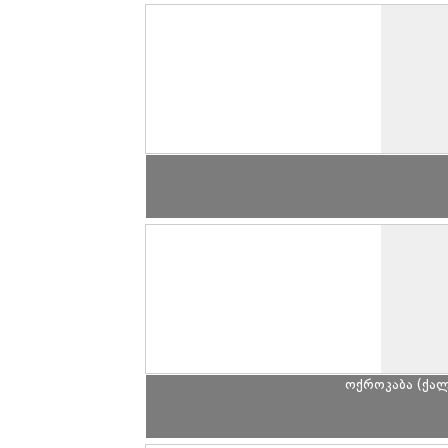
ოქროკაბა (ქალ