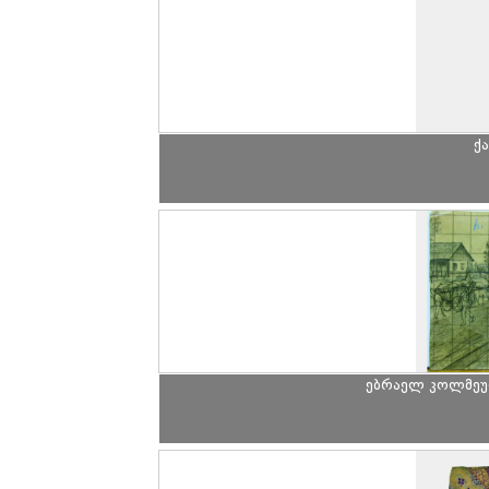
ქ
ებრაელ კოლმეურ