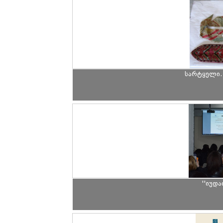
სარტყელი.
''იუდა