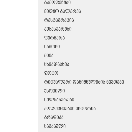
ᲒᲐᲛᲝᲤᲔᲜᲔᲑᲘ
ᲕᲘᲓᲔᲝ ᲒᲐᲚᲔᲠᲔᲐ
ᲠᲔᲡᲢᲐᲕᲠᲐᲪᲘᲐ
ᲐᲥᲡᲔᲡᲣᲐᲠᲔᲑᲘ
ᲤᲔᲠᲬᲔᲠᲐ
ᲡᲐᲛᲝᲡᲘ
ᲛᲘᲜᲐ
ᲡᲮᲕᲐᲓᲐᲡᲮᲕᲐ
ᲤᲝᲢᲝ
ᲠᲘᲢᲣᲐᲚᲣᲠᲘ ᲓᲐᲜᲘᲨᲜᲣᲚᲔᲑᲘᲡ ᲜᲘᲕᲗᲔᲑᲘ
ᲥᲡᲝᲕᲘᲚᲘ
ᲮᲔᲚᲜᲐᲬᲔᲠᲔᲑᲘ
ᲙᲝᲚᲔᲥᲪᲘᲔᲑᲘᲡ ᲘᲡᲢᲝᲠᲘᲐ
ᲒᲠᲐᲤᲘᲙᲐ
ᲡᲐᲛᲙᲐᲣᲚᲘ