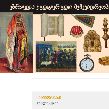
ᲙᲐᲢᲔᲒᲝᲠᲘᲔᲑᲘ
ᲞᲣᲑᲚᲘᲙᲐᲪᲘᲐ