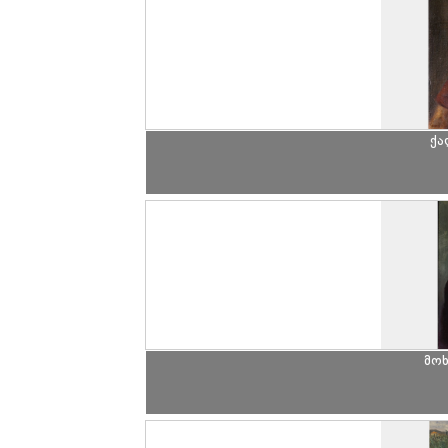
ქა
მო