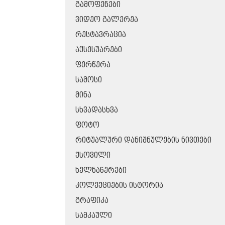
ᲒᲐᲛᲝᲤᲔᲜᲔᲑᲘ
ᲕᲘᲓᲔᲝ ᲒᲐᲚᲔᲠᲔᲐ
ᲠᲔᲡᲢᲐᲕᲠᲐᲪᲘᲐ
ᲐᲥᲡᲔᲡᲣᲐᲠᲔᲑᲘ
ᲤᲔᲠᲬᲔᲠᲐ
ᲡᲐᲛᲝᲡᲘ
ᲛᲘᲜᲐ
ᲡᲮᲕᲐᲓᲐᲡᲮᲕᲐ
ᲤᲝᲢᲝ
ᲠᲘᲢᲣᲐᲚᲣᲠᲘ ᲓᲐᲜᲘᲨᲜᲣᲚᲔᲑᲘᲡ ᲜᲘᲕᲗᲔᲑᲘ
ᲥᲡᲝᲕᲘᲚᲘ
ᲮᲔᲚᲜᲐᲬᲔᲠᲔᲑᲘ
ᲙᲝᲚᲔᲥᲪᲘᲔᲑᲘᲡ ᲘᲡᲢᲝᲠᲘᲐ
ᲒᲠᲐᲤᲘᲙᲐ
ᲡᲐᲛᲙᲐᲣᲚᲘ