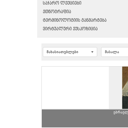
ᲡᲐᲯᲐᲠᲝ ᲚᲔᲥᲪᲘᲔᲑᲘ
ᲔᲗᲜᲝᲒᲠᲐᲤᲘᲐ
ᲢᲔᲠᲛᲘᲜᲝᲚᲝᲒᲘᲘᲡ ᲒᲐᲜᲛᲐᲠᲢᲔᲑᲐ
ᲕᲘᲠᲢᲣᲐᲚᲣᲠᲘ ᲔᲥᲡᲞᲝᲖᲘᲪᲘᲐ
მახასიათებლები
მასალა
ებრაელ