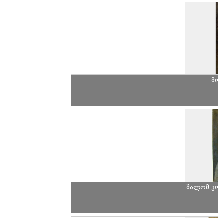
მ
შალომ კ