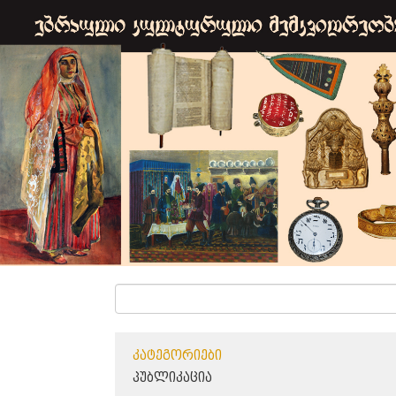
ᲙᲐᲢᲔᲒᲝᲠᲘᲔᲑᲘ
ᲞᲣᲑᲚᲘᲙᲐᲪᲘᲐ