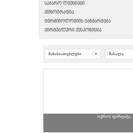
ᲡᲐᲯᲐᲠᲝ ᲚᲔᲥᲪᲘᲔᲑᲘ
ᲔᲗᲜᲝᲒᲠᲐᲤᲘᲐ
ᲢᲔᲠᲛᲘᲜᲝᲚᲝᲒᲘᲘᲡ ᲒᲐᲜᲛᲐᲠᲢᲔᲑᲐ
ᲕᲘᲠᲢᲣᲐᲚᲣᲠᲘ ᲔᲥᲡᲞᲝᲖᲘᲪᲘᲐ
მახასიათებლები
მასალა
ოქროს ფირფიტა 