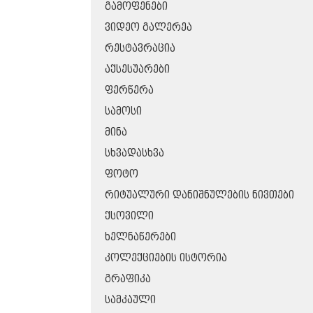
ᲒᲐᲛᲝᲤᲔᲜᲔᲑᲘ
ᲕᲘᲓᲔᲝ ᲒᲐᲚᲔᲠᲔᲐ
ᲠᲔᲡᲢᲐᲕᲠᲐᲪᲘᲐ
ᲐᲥᲡᲔᲡᲣᲐᲠᲔᲑᲘ
ᲤᲔᲠᲬᲔᲠᲐ
ᲡᲐᲛᲝᲡᲘ
ᲛᲘᲜᲐ
ᲡᲮᲕᲐᲓᲐᲡᲮᲕᲐ
ᲤᲝᲢᲝ
ᲠᲘᲢᲣᲐᲚᲣᲠᲘ ᲓᲐᲜᲘᲨᲜᲣᲚᲔᲑᲘᲡ ᲜᲘᲕᲗᲔᲑᲘ
ᲥᲡᲝᲕᲘᲚᲘ
ᲮᲔᲚᲜᲐᲬᲔᲠᲔᲑᲘ
ᲙᲝᲚᲔᲥᲪᲘᲔᲑᲘᲡ ᲘᲡᲢᲝᲠᲘᲐ
ᲒᲠᲐᲤᲘᲙᲐ
ᲡᲐᲛᲙᲐᲣᲚᲘ