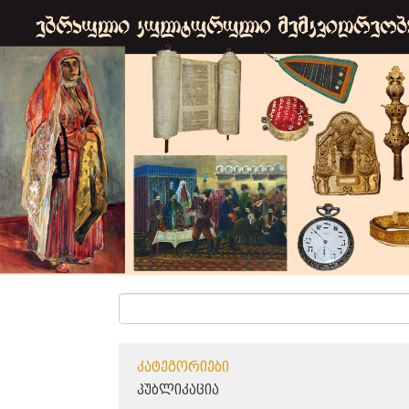
ᲙᲐᲢᲔᲒᲝᲠᲘᲔᲑᲘ
ᲞᲣᲑᲚᲘᲙᲐᲪᲘᲐ