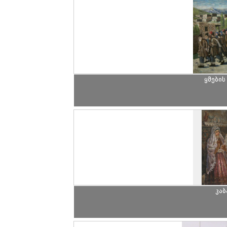
ყმების
კა