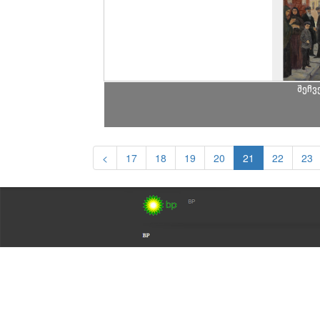
შეჩვ
<
17
18
19
20
21
22
23