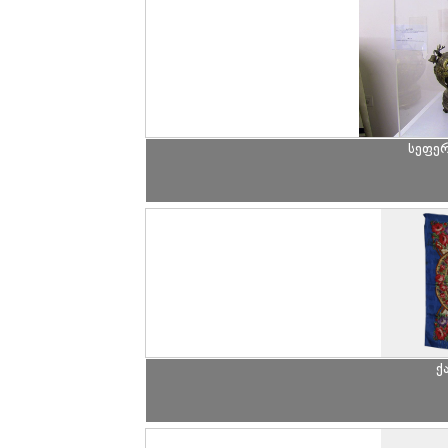
სეფე
ქ