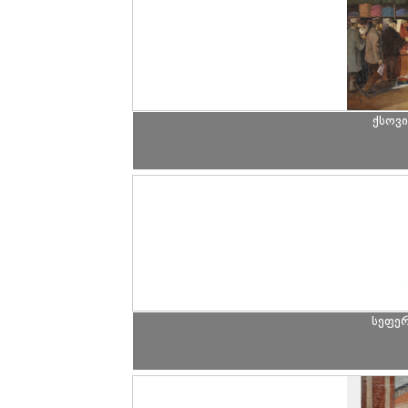
ქსოვ
სეფე