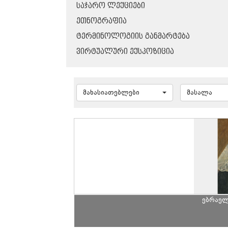
ᲡᲐᲯᲐᲠᲝ ᲚᲔᲥᲪᲘᲔᲑᲘ
ᲔᲗᲜᲝᲒᲠᲐᲤᲘᲐ
ᲢᲔᲠᲛᲘᲜᲝᲚᲝᲒᲘᲘᲡ ᲒᲐᲜᲛᲐᲠᲢᲔᲑᲐ
ᲕᲘᲠᲢᲣᲐᲚᲣᲠᲘ ᲔᲥᲡᲞᲝᲖᲘᲪᲘᲐ
მახასიათებლები
მასალა
ებრაელ