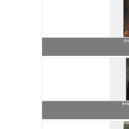
ქა
მო