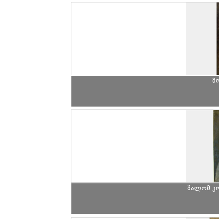
მ
შალომ კ