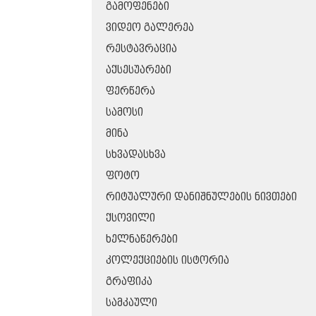
ᲒᲐᲛᲝᲤᲔᲜᲔᲑᲘ
ᲕᲘᲓᲔᲝ ᲒᲐᲚᲔᲠᲔᲐ
ᲠᲔᲡᲢᲐᲕᲠᲐᲪᲘᲐ
ᲐᲥᲡᲔᲡᲣᲐᲠᲔᲑᲘ
ᲤᲔᲠᲬᲔᲠᲐ
ᲡᲐᲛᲝᲡᲘ
ᲛᲘᲜᲐ
ᲡᲮᲕᲐᲓᲐᲡᲮᲕᲐ
ᲤᲝᲢᲝ
ᲠᲘᲢᲣᲐᲚᲣᲠᲘ ᲓᲐᲜᲘᲨᲜᲣᲚᲔᲑᲘᲡ ᲜᲘᲕᲗᲔᲑᲘ
ᲥᲡᲝᲕᲘᲚᲘ
ᲮᲔᲚᲜᲐᲬᲔᲠᲔᲑᲘ
ᲙᲝᲚᲔᲥᲪᲘᲔᲑᲘᲡ ᲘᲡᲢᲝᲠᲘᲐ
ᲒᲠᲐᲤᲘᲙᲐ
ᲡᲐᲛᲙᲐᲣᲚᲘ