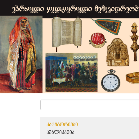
ᲙᲐᲢᲔᲒᲝᲠᲘᲔᲑᲘ
ᲞᲣᲑᲚᲘᲙᲐᲪᲘᲐ