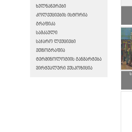
ᲮᲔᲚᲜᲐᲬᲔᲠᲔᲑᲘ
ᲙᲝᲚᲔᲥᲪᲘᲔᲑᲘᲡ ᲘᲡᲢᲝᲠᲘᲐ
ᲒᲠᲐᲤᲘᲙᲐ
ᲡᲐᲛᲙᲐᲣᲚᲘ
ᲡᲐᲯᲐᲠᲝ ᲚᲔᲥᲪᲘᲔᲑᲘ
ᲔᲗᲜᲝᲒᲠᲐᲤᲘᲐ
ᲢᲔᲠᲛᲘᲜᲝᲚᲝᲒᲘᲘᲡ ᲒᲐᲜᲛᲐᲠᲢᲔᲑᲐ
ᲕᲘᲠᲢᲣᲐᲚᲣᲠᲘ ᲔᲥᲡᲞᲝᲖᲘᲪᲘᲐ