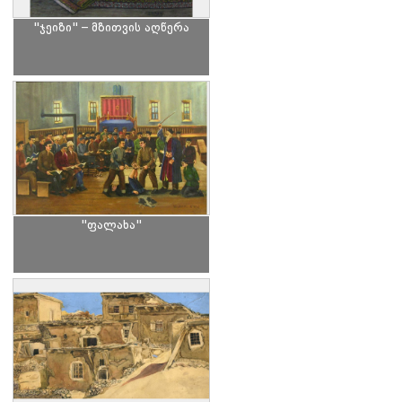
"ჯეიზი" – მზითვის აღწერა
"ფალახა"