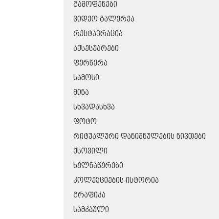
ᲒᲐᲛᲝᲤᲔᲜᲔᲑᲘ
ᲕᲘᲓᲔᲝ ᲒᲐᲚᲔᲠᲔᲐ
ᲠᲔᲡᲢᲐᲕᲠᲐᲪᲘᲐ
ᲐᲥᲡᲔᲡᲣᲐᲠᲔᲑᲘ
ᲤᲔᲠᲬᲔᲠᲐ
ᲡᲐᲛᲝᲡᲘ
ᲛᲘᲜᲐ
ᲡᲮᲕᲐᲓᲐᲡᲮᲕᲐ
ᲤᲝᲢᲝ
ᲠᲘᲢᲣᲐᲚᲣᲠᲘ ᲓᲐᲜᲘᲨᲜᲣᲚᲔᲑᲘᲡ ᲜᲘᲕᲗᲔᲑᲘ
ᲥᲡᲝᲕᲘᲚᲘ
ᲮᲔᲚᲜᲐᲬᲔᲠᲔᲑᲘ
ᲙᲝᲚᲔᲥᲪᲘᲔᲑᲘᲡ ᲘᲡᲢᲝᲠᲘᲐ
ᲒᲠᲐᲤᲘᲙᲐ
ᲡᲐᲛᲙᲐᲣᲚᲘ