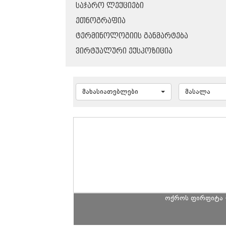
ᲡᲐᲯᲐᲠᲝ ᲚᲔᲥᲪᲘᲔᲑᲘ
ᲔᲗᲜᲝᲒᲠᲐᲤᲘᲐ
ᲢᲔᲠᲛᲘᲜᲝᲚᲝᲒᲘᲘᲡ ᲒᲐᲜᲛᲐᲠᲢᲔᲑᲐ
ᲕᲘᲠᲢᲣᲐᲚᲣᲠᲘ ᲔᲥᲡᲞᲝᲖᲘᲪᲘᲐ
მახასიათებლები
მასალა
ოქროს ფირფიტა 