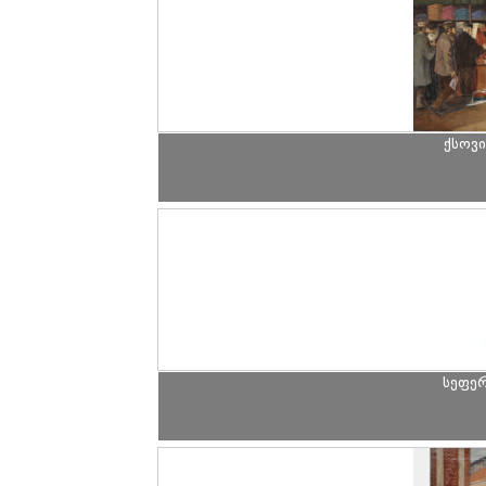
ქსოვ
სეფე