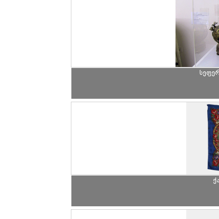
სეფე
ქ