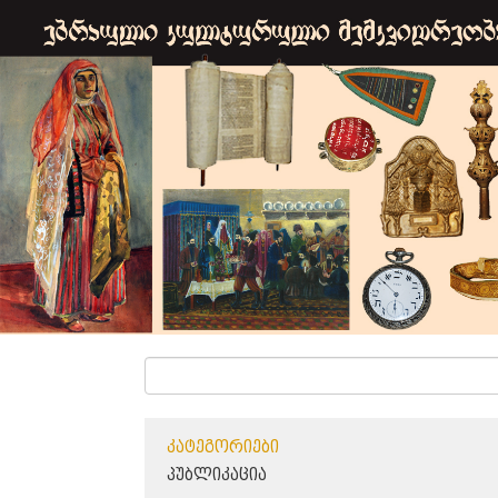
ᲙᲐᲢᲔᲒᲝᲠᲘᲔᲑᲘ
ᲞᲣᲑᲚᲘᲙᲐᲪᲘᲐ