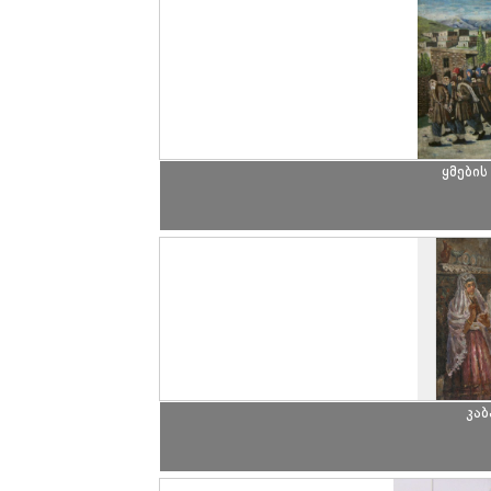
ყმების
კა