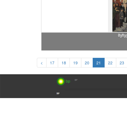
შეჩვ
<
17
18
19
20
21
22
23