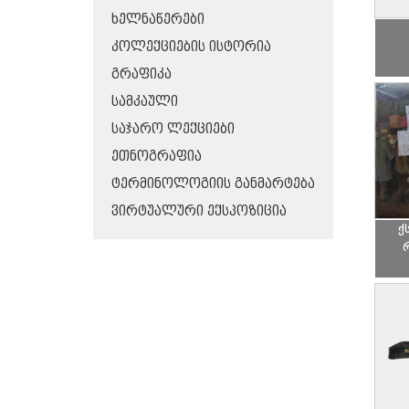
ᲮᲔᲚᲜᲐᲬᲔᲠᲔᲑᲘ
ᲙᲝᲚᲔᲥᲪᲘᲔᲑᲘᲡ ᲘᲡᲢᲝᲠᲘᲐ
ᲒᲠᲐᲤᲘᲙᲐ
ᲡᲐᲛᲙᲐᲣᲚᲘ
ᲡᲐᲯᲐᲠᲝ ᲚᲔᲥᲪᲘᲔᲑᲘ
ᲔᲗᲜᲝᲒᲠᲐᲤᲘᲐ
ᲢᲔᲠᲛᲘᲜᲝᲚᲝᲒᲘᲘᲡ ᲒᲐᲜᲛᲐᲠᲢᲔᲑᲐ
ᲕᲘᲠᲢᲣᲐᲚᲣᲠᲘ ᲔᲥᲡᲞᲝᲖᲘᲪᲘᲐ
ქ