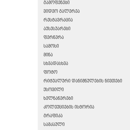
ᲒᲐᲛᲝᲤᲔᲜᲔᲑᲘ
ᲕᲘᲓᲔᲝ ᲒᲐᲚᲔᲠᲔᲐ
ᲠᲔᲡᲢᲐᲕᲠᲐᲪᲘᲐ
ᲐᲥᲡᲔᲡᲣᲐᲠᲔᲑᲘ
ᲤᲔᲠᲬᲔᲠᲐ
ᲡᲐᲛᲝᲡᲘ
ᲛᲘᲜᲐ
ᲡᲮᲕᲐᲓᲐᲡᲮᲕᲐ
ᲤᲝᲢᲝ
ᲠᲘᲢᲣᲐᲚᲣᲠᲘ ᲓᲐᲜᲘᲨᲜᲣᲚᲔᲑᲘᲡ ᲜᲘᲕᲗᲔᲑᲘ
ᲥᲡᲝᲕᲘᲚᲘ
ᲮᲔᲚᲜᲐᲬᲔᲠᲔᲑᲘ
ᲙᲝᲚᲔᲥᲪᲘᲔᲑᲘᲡ ᲘᲡᲢᲝᲠᲘᲐ
ᲒᲠᲐᲤᲘᲙᲐ
ᲡᲐᲛᲙᲐᲣᲚᲘ