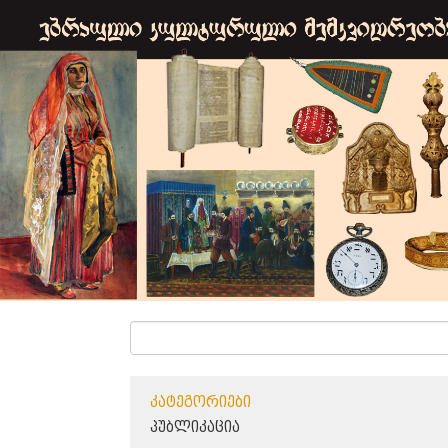
ᲙᲐᲢᲔᲒᲝᲠᲘᲔᲑᲘ
ᲞᲣᲑᲚᲘᲙᲐᲪᲘᲐ