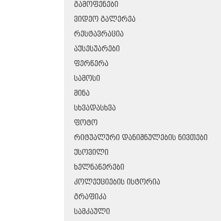
ᲒᲐᲛᲝᲤᲔᲜᲔᲑᲘ
ᲕᲘᲓᲔᲝ ᲒᲐᲚᲔᲠᲔᲐ
ᲠᲔᲡᲢᲐᲕᲠᲐᲪᲘᲐ
ᲐᲥᲡᲔᲡᲣᲐᲠᲔᲑᲘ
ᲤᲔᲠᲬᲔᲠᲐ
ᲡᲐᲛᲝᲡᲘ
ᲛᲘᲜᲐ
ᲡᲮᲕᲐᲓᲐᲡᲮᲕᲐ
ᲤᲝᲢᲝ
ᲠᲘᲢᲣᲐᲚᲣᲠᲘ ᲓᲐᲜᲘᲨᲜᲣᲚᲔᲑᲘᲡ ᲜᲘᲕᲗᲔᲑᲘ
ᲥᲡᲝᲕᲘᲚᲘ
ᲮᲔᲚᲜᲐᲬᲔᲠᲔᲑᲘ
ᲙᲝᲚᲔᲥᲪᲘᲔᲑᲘᲡ ᲘᲡᲢᲝᲠᲘᲐ
ᲒᲠᲐᲤᲘᲙᲐ
ᲡᲐᲛᲙᲐᲣᲚᲘ