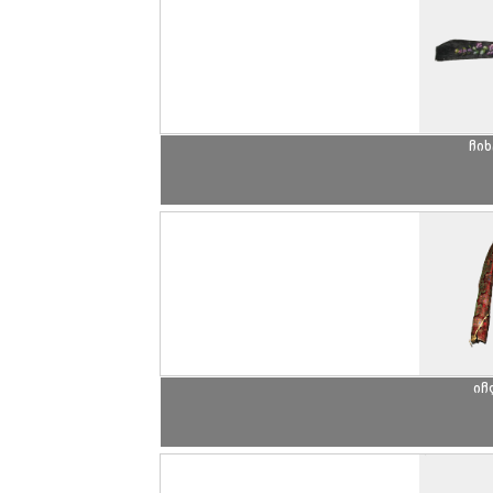
ჩი
იჩ