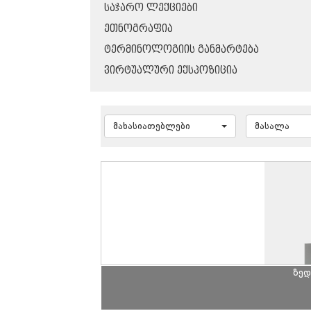
ᲡᲐᲯᲐᲠᲝ ᲚᲔᲥᲪᲘᲔᲑᲘ
ᲔᲗᲜᲝᲒᲠᲐᲤᲘᲐ
ᲢᲔᲠᲛᲘᲜᲝᲚᲝᲒᲘᲘᲡ ᲒᲐᲜᲛᲐᲠᲢᲔᲑᲐ
ᲕᲘᲠᲢᲣᲐᲚᲣᲠᲘ ᲔᲥᲡᲞᲝᲖᲘᲪᲘᲐ
მახასიათებლები
მასალა
ზედ