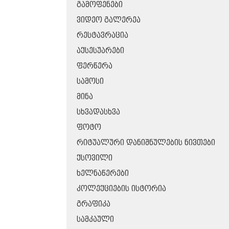
ᲒᲐᲛᲝᲤᲔᲜᲔᲑᲘ
ᲕᲘᲓᲔᲝ ᲒᲐᲚᲔᲠᲔᲐ
ᲠᲔᲡᲢᲐᲕᲠᲐᲪᲘᲐ
ᲐᲥᲡᲔᲡᲣᲐᲠᲔᲑᲘ
ᲤᲔᲠᲬᲔᲠᲐ
ᲡᲐᲛᲝᲡᲘ
ᲛᲘᲜᲐ
ᲡᲮᲕᲐᲓᲐᲡᲮᲕᲐ
ᲤᲝᲢᲝ
ᲠᲘᲢᲣᲐᲚᲣᲠᲘ ᲓᲐᲜᲘᲨᲜᲣᲚᲔᲑᲘᲡ ᲜᲘᲕᲗᲔᲑᲘ
ᲥᲡᲝᲕᲘᲚᲘ
ᲮᲔᲚᲜᲐᲬᲔᲠᲔᲑᲘ
ᲙᲝᲚᲔᲥᲪᲘᲔᲑᲘᲡ ᲘᲡᲢᲝᲠᲘᲐ
ᲒᲠᲐᲤᲘᲙᲐ
ᲡᲐᲛᲙᲐᲣᲚᲘ