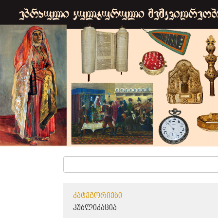
ᲙᲐᲢᲔᲒᲝᲠᲘᲔᲑᲘ
ᲞᲣᲑᲚᲘᲙᲐᲪᲘᲐ