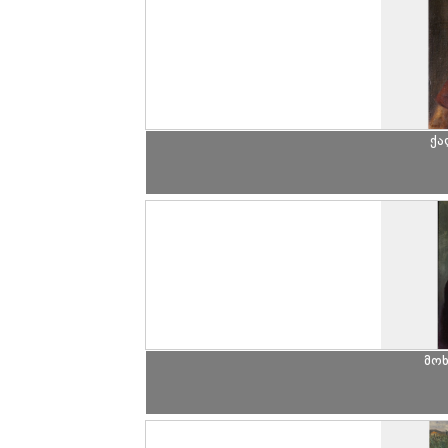
ქა
მო