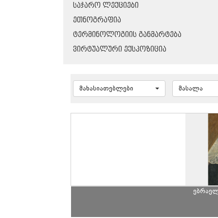
ᲡᲐᲯᲐᲠᲝ ᲚᲔᲥᲪᲘᲔᲑᲘ
ᲔᲗᲜᲝᲒᲠᲐᲤᲘᲐ
ᲢᲔᲠᲛᲘᲜᲝᲚᲝᲒᲘᲘᲡ ᲒᲐᲜᲛᲐᲠᲢᲔᲑᲐ
ᲕᲘᲠᲢᲣᲐᲚᲣᲠᲘ ᲔᲥᲡᲞᲝᲖᲘᲪᲘᲐ
მახასიათებლები
მასალა
ებრაელ