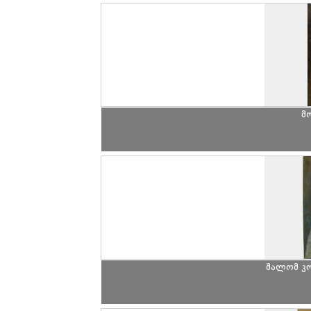
მ
შალომ კ