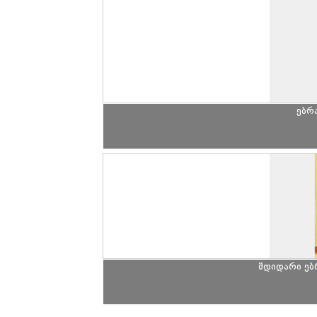
ებრ
მდიდარი ე