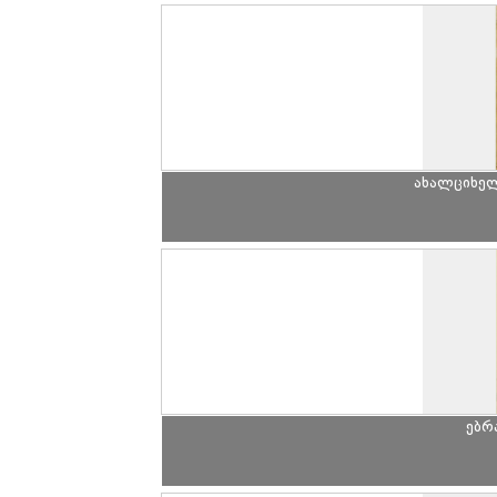
ახალციხე
ებრ