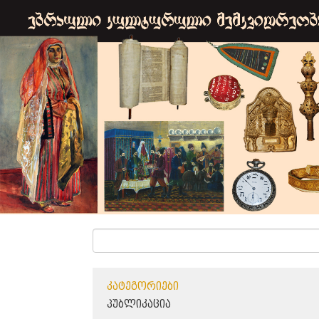
ᲙᲐᲢᲔᲒᲝᲠᲘᲔᲑᲘ
ᲞᲣᲑᲚᲘᲙᲐᲪᲘᲐ