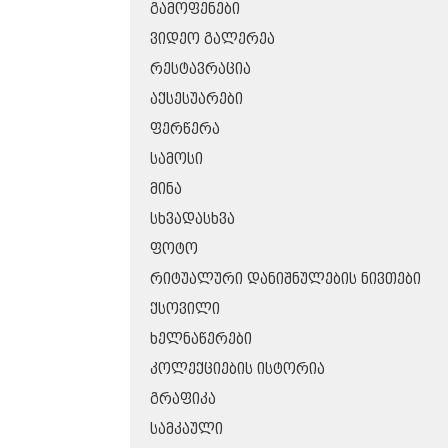
ᲒᲐᲛᲝᲤᲔᲜᲔᲑᲘ
ᲕᲘᲓᲔᲝ ᲒᲐᲚᲔᲠᲔᲐ
ᲠᲔᲡᲢᲐᲕᲠᲐᲪᲘᲐ
ᲐᲥᲡᲔᲡᲣᲐᲠᲔᲑᲘ
ᲤᲔᲠᲬᲔᲠᲐ
ᲡᲐᲛᲝᲡᲘ
ᲛᲘᲜᲐ
ᲡᲮᲕᲐᲓᲐᲡᲮᲕᲐ
ᲤᲝᲢᲝ
ᲠᲘᲢᲣᲐᲚᲣᲠᲘ ᲓᲐᲜᲘᲨᲜᲣᲚᲔᲑᲘᲡ ᲜᲘᲕᲗᲔᲑᲘ
ᲥᲡᲝᲕᲘᲚᲘ
ᲮᲔᲚᲜᲐᲬᲔᲠᲔᲑᲘ
ᲙᲝᲚᲔᲥᲪᲘᲔᲑᲘᲡ ᲘᲡᲢᲝᲠᲘᲐ
ᲒᲠᲐᲤᲘᲙᲐ
ᲡᲐᲛᲙᲐᲣᲚᲘ