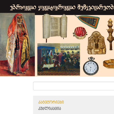
ᲙᲐᲢᲔᲒᲝᲠᲘᲔᲑᲘ
ᲞᲣᲑᲚᲘᲙᲐᲪᲘᲐ