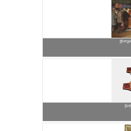
ქსოვ
ქა