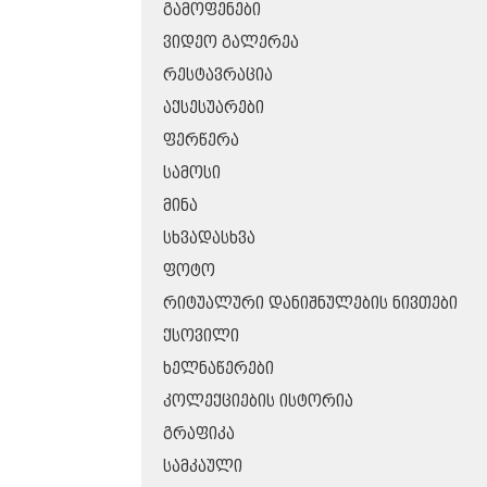
ᲒᲐᲛᲝᲤᲔᲜᲔᲑᲘ
ᲕᲘᲓᲔᲝ ᲒᲐᲚᲔᲠᲔᲐ
ᲠᲔᲡᲢᲐᲕᲠᲐᲪᲘᲐ
ᲐᲥᲡᲔᲡᲣᲐᲠᲔᲑᲘ
ᲤᲔᲠᲬᲔᲠᲐ
ᲡᲐᲛᲝᲡᲘ
ᲛᲘᲜᲐ
ᲡᲮᲕᲐᲓᲐᲡᲮᲕᲐ
ᲤᲝᲢᲝ
ᲠᲘᲢᲣᲐᲚᲣᲠᲘ ᲓᲐᲜᲘᲨᲜᲣᲚᲔᲑᲘᲡ ᲜᲘᲕᲗᲔᲑᲘ
ᲥᲡᲝᲕᲘᲚᲘ
ᲮᲔᲚᲜᲐᲬᲔᲠᲔᲑᲘ
ᲙᲝᲚᲔᲥᲪᲘᲔᲑᲘᲡ ᲘᲡᲢᲝᲠᲘᲐ
ᲒᲠᲐᲤᲘᲙᲐ
ᲡᲐᲛᲙᲐᲣᲚᲘ