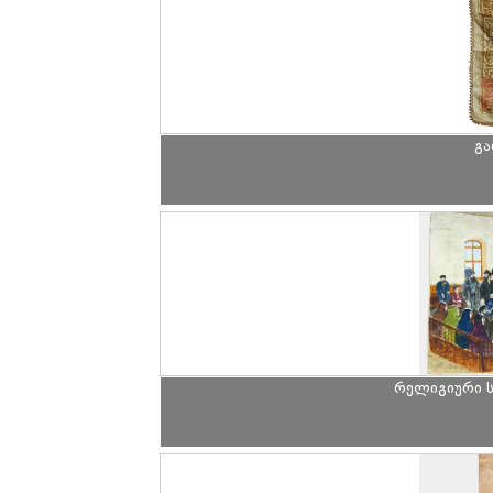
გა
რელიგიური ს