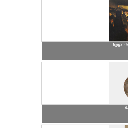
ხუფა -
შ