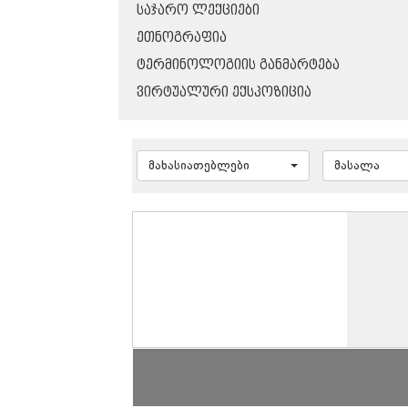
ᲡᲐᲯᲐᲠᲝ ᲚᲔᲥᲪᲘᲔᲑᲘ
ᲔᲗᲜᲝᲒᲠᲐᲤᲘᲐ
ᲢᲔᲠᲛᲘᲜᲝᲚᲝᲒᲘᲘᲡ ᲒᲐᲜᲛᲐᲠᲢᲔᲑᲐ
ᲕᲘᲠᲢᲣᲐᲚᲣᲠᲘ ᲔᲥᲡᲞᲝᲖᲘᲪᲘᲐ
მახასიათებლები
მასალა