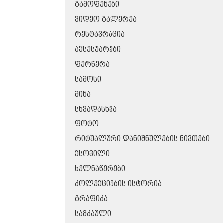
ᲒᲐᲛᲝᲤᲔᲜᲔᲑᲘ
ᲕᲘᲓᲔᲝ ᲒᲐᲚᲔᲠᲔᲐ
ᲠᲔᲡᲢᲐᲕᲠᲐᲪᲘᲐ
ᲐᲥᲡᲔᲡᲣᲐᲠᲔᲑᲘ
ᲤᲔᲠᲬᲔᲠᲐ
ᲡᲐᲛᲝᲡᲘ
ᲛᲘᲜᲐ
ᲡᲮᲕᲐᲓᲐᲡᲮᲕᲐ
ᲤᲝᲢᲝ
ᲠᲘᲢᲣᲐᲚᲣᲠᲘ ᲓᲐᲜᲘᲨᲜᲣᲚᲔᲑᲘᲡ ᲜᲘᲕᲗᲔᲑᲘ
ᲥᲡᲝᲕᲘᲚᲘ
ᲮᲔᲚᲜᲐᲬᲔᲠᲔᲑᲘ
ᲙᲝᲚᲔᲥᲪᲘᲔᲑᲘᲡ ᲘᲡᲢᲝᲠᲘᲐ
ᲒᲠᲐᲤᲘᲙᲐ
ᲡᲐᲛᲙᲐᲣᲚᲘ