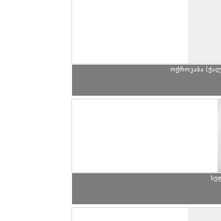
ოქროკაბა (ქალ
სე