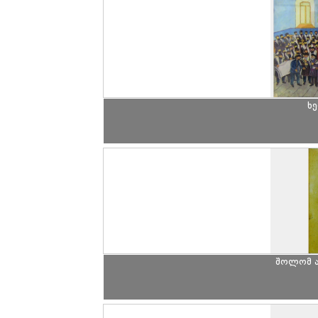
ხე
შოლომ ა