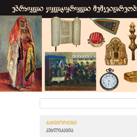
ᲙᲐᲢᲔᲒᲝᲠᲘᲔᲑᲘ
ᲞᲣᲑᲚᲘᲙᲐᲪᲘᲐ