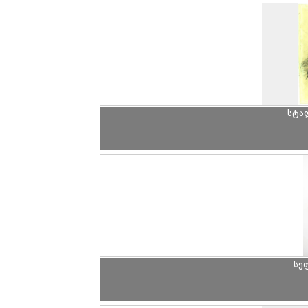
სტა
სე