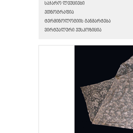
ᲡᲐᲯᲐᲠᲝ ᲚᲔᲥᲪᲘᲔᲑᲘ
ᲔᲗᲜᲝᲒᲠᲐᲤᲘᲐ
ᲢᲔᲠᲛᲘᲜᲝᲚᲝᲒᲘᲘᲡ ᲒᲐᲜᲛᲐᲠᲢᲔᲑᲐ
ᲕᲘᲠᲢᲣᲐᲚᲣᲠᲘ ᲔᲥᲡᲞᲝᲖᲘᲪᲘᲐ