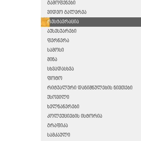
ᲒᲐᲛᲝᲤᲔᲜᲔᲑᲘ
ᲕᲘᲓᲔᲝ ᲒᲐᲚᲔᲠᲔᲐ
ᲠᲔᲡᲢᲐᲕᲠᲐᲪᲘᲐ
ᲐᲥᲡᲔᲡᲣᲐᲠᲔᲑᲘ
ᲤᲔᲠᲬᲔᲠᲐ
ᲡᲐᲛᲝᲡᲘ
ᲛᲘᲜᲐ
ᲡᲮᲕᲐᲓᲐᲡᲮᲕᲐ
ᲤᲝᲢᲝ
ᲠᲘᲢᲣᲐᲚᲣᲠᲘ ᲓᲐᲜᲘᲨᲜᲣᲚᲔᲑᲘᲡ ᲜᲘᲕᲗᲔᲑᲘ
ᲥᲡᲝᲕᲘᲚᲘ
ᲮᲔᲚᲜᲐᲬᲔᲠᲔᲑᲘ
ᲙᲝᲚᲔᲥᲪᲘᲔᲑᲘᲡ ᲘᲡᲢᲝᲠᲘᲐ
ᲒᲠᲐᲤᲘᲙᲐ
ᲡᲐᲛᲙᲐᲣᲚᲘ