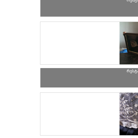
რესტ
რესტ