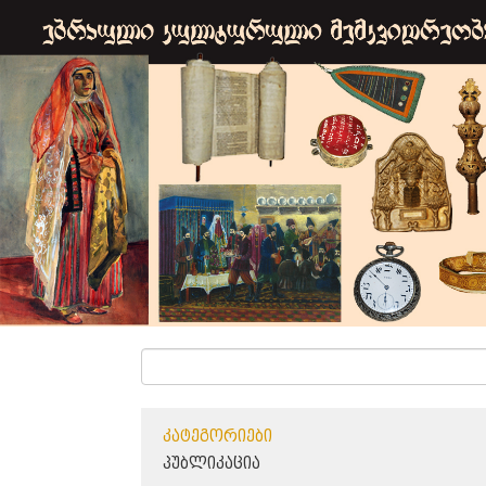
ᲙᲐᲢᲔᲒᲝᲠᲘᲔᲑᲘ
ᲞᲣᲑᲚᲘᲙᲐᲪᲘᲐ