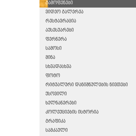
ᲒᲐᲛᲝᲤᲔᲜᲔᲑᲘ
ᲕᲘᲓᲔᲝ ᲒᲐᲚᲔᲠᲔᲐ
ᲠᲔᲡᲢᲐᲕᲠᲐᲪᲘᲐ
ᲐᲥᲡᲔᲡᲣᲐᲠᲔᲑᲘ
ᲤᲔᲠᲬᲔᲠᲐ
ᲡᲐᲛᲝᲡᲘ
ᲛᲘᲜᲐ
ᲡᲮᲕᲐᲓᲐᲡᲮᲕᲐ
ᲤᲝᲢᲝ
ᲠᲘᲢᲣᲐᲚᲣᲠᲘ ᲓᲐᲜᲘᲨᲜᲣᲚᲔᲑᲘᲡ ᲜᲘᲕᲗᲔᲑᲘ
ᲥᲡᲝᲕᲘᲚᲘ
ᲮᲔᲚᲜᲐᲬᲔᲠᲔᲑᲘ
ᲙᲝᲚᲔᲥᲪᲘᲔᲑᲘᲡ ᲘᲡᲢᲝᲠᲘᲐ
ᲒᲠᲐᲤᲘᲙᲐ
ᲡᲐᲛᲙᲐᲣᲚᲘ