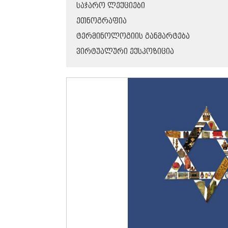
ᲡᲐᲯᲐᲠᲝ ᲚᲔᲥᲪᲘᲔᲑᲘ
ᲔᲗᲜᲝᲒᲠᲐᲤᲘᲐ
ᲢᲔᲠᲛᲘᲜᲝᲚᲝᲒᲘᲘᲡ ᲒᲐᲜᲛᲐᲠᲢᲔᲑᲐ
ᲕᲘᲠᲢᲣᲐᲚᲣᲠᲘ ᲔᲥᲡᲞᲝᲖᲘᲪᲘᲐ