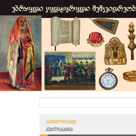
ᲙᲐᲢᲔᲒᲝᲠᲘᲔᲑᲘ
ᲞᲣᲑᲚᲘᲙᲐᲪᲘᲐ