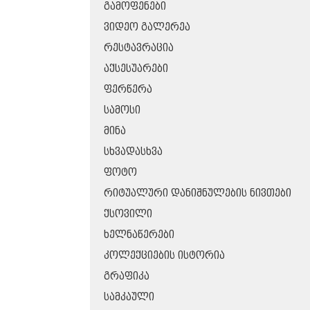
ᲒᲐᲛᲝᲤᲔᲜᲔᲑᲘ
ᲕᲘᲓᲔᲝ ᲒᲐᲚᲔᲠᲔᲐ
ᲠᲔᲡᲢᲐᲕᲠᲐᲪᲘᲐ
ᲐᲥᲡᲔᲡᲣᲐᲠᲔᲑᲘ
ᲤᲔᲠᲬᲔᲠᲐ
ᲡᲐᲛᲝᲡᲘ
ᲛᲘᲜᲐ
ᲡᲮᲕᲐᲓᲐᲡᲮᲕᲐ
ᲤᲝᲢᲝ
ᲠᲘᲢᲣᲐᲚᲣᲠᲘ ᲓᲐᲜᲘᲨᲜᲣᲚᲔᲑᲘᲡ ᲜᲘᲕᲗᲔᲑᲘ
ᲥᲡᲝᲕᲘᲚᲘ
ᲮᲔᲚᲜᲐᲬᲔᲠᲔᲑᲘ
ᲙᲝᲚᲔᲥᲪᲘᲔᲑᲘᲡ ᲘᲡᲢᲝᲠᲘᲐ
ᲒᲠᲐᲤᲘᲙᲐ
ᲡᲐᲛᲙᲐᲣᲚᲘ