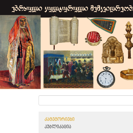
ᲙᲐᲢᲔᲒᲝᲠᲘᲔᲑᲘ
ᲞᲣᲑᲚᲘᲙᲐᲪᲘᲐ