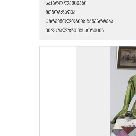
ᲡᲐᲯᲐᲠᲝ ᲚᲔᲥᲪᲘᲔᲑᲘ
ᲔᲗᲜᲝᲒᲠᲐᲤᲘᲐ
ᲢᲔᲠᲛᲘᲜᲝᲚᲝᲒᲘᲘᲡ ᲒᲐᲜᲛᲐᲠᲢᲔᲑᲐ
ᲕᲘᲠᲢᲣᲐᲚᲣᲠᲘ ᲔᲥᲡᲞᲝᲖᲘᲪᲘᲐ