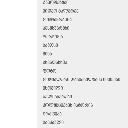
ᲒᲐᲛᲝᲤᲔᲜᲔᲑᲘ
ᲕᲘᲓᲔᲝ ᲒᲐᲚᲔᲠᲔᲐ
ᲠᲔᲡᲢᲐᲕᲠᲐᲪᲘᲐ
ᲐᲥᲡᲔᲡᲣᲐᲠᲔᲑᲘ
ᲤᲔᲠᲬᲔᲠᲐ
ᲡᲐᲛᲝᲡᲘ
ᲛᲘᲜᲐ
ᲡᲮᲕᲐᲓᲐᲡᲮᲕᲐ
ᲤᲝᲢᲝ
ᲠᲘᲢᲣᲐᲚᲣᲠᲘ ᲓᲐᲜᲘᲨᲜᲣᲚᲔᲑᲘᲡ ᲜᲘᲕᲗᲔᲑᲘ
ᲥᲡᲝᲕᲘᲚᲘ
ᲮᲔᲚᲜᲐᲬᲔᲠᲔᲑᲘ
ᲙᲝᲚᲔᲥᲪᲘᲔᲑᲘᲡ ᲘᲡᲢᲝᲠᲘᲐ
ᲒᲠᲐᲤᲘᲙᲐ
ᲡᲐᲛᲙᲐᲣᲚᲘ