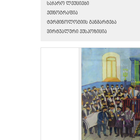
ᲡᲐᲯᲐᲠᲝ ᲚᲔᲥᲪᲘᲔᲑᲘ
ᲔᲗᲜᲝᲒᲠᲐᲤᲘᲐ
ᲢᲔᲠᲛᲘᲜᲝᲚᲝᲒᲘᲘᲡ ᲒᲐᲜᲛᲐᲠᲢᲔᲑᲐ
ᲕᲘᲠᲢᲣᲐᲚᲣᲠᲘ ᲔᲥᲡᲞᲝᲖᲘᲪᲘᲐ