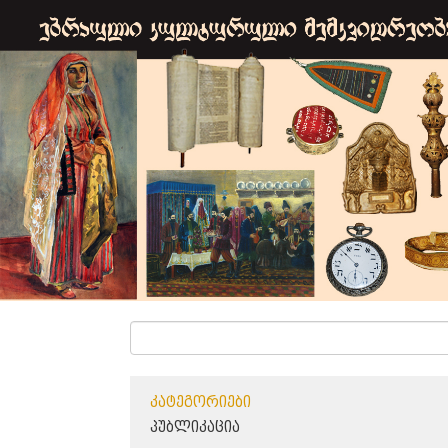
ᲙᲐᲢᲔᲒᲝᲠᲘᲔᲑᲘ
ᲞᲣᲑᲚᲘᲙᲐᲪᲘᲐ